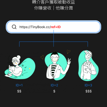
轉介客戶獲取被動收益
你賺營收｜他賺分潤