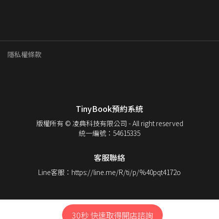
隱私權條款
TinyBook預約系統
版權所有 © 凌典科技有限公司 - All right reserved
統一編號：54615335
客服聯絡
Line客服：https://line.me/R/ti/p/%40pqt4172o
30秒 快速取得開店諮詢
本系統由 TINYBOOK預約系統 所維護